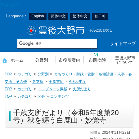
本
読み上げる
文
Language：
English
简体中文
繁体中文
한국어
へ
移
豊後大野市
動
サイトマップ
豊後大野市
ホーム
分野別
市役所案内
市民病院
について
TOP
カテゴリ
分野別
まちづくり・財政・管財・各種計画・人事・各
支所・その他
各支所
千歳支所
令和6年度
TOP
カテゴリ
トップページ掲載
支所だより
TOP
カテゴリ
区分
コンテンツ
千歳支所だより（令和6年度第20
号）秋を纏う白鹿山・妙覚寺
公開日 2024年11月22日