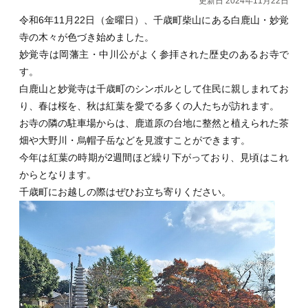
更新日 2024年11月22日
令和6年11月22日（金曜日）、千歳町柴山にある白鹿山・妙覚
寺の木々が色づき始めました。
妙覚寺は岡藩主・中川公がよく参拝された歴史のあるお寺で
す。
白鹿山と妙覚寺は千歳町のシンボルとして住民に親しまれてお
り、春は桜を、秋は紅葉を愛でる多くの人たちが訪れます。
お寺の隣の駐車場からは、鹿道原の台地に整然と植えられた茶
畑や大野川・烏帽子岳などを見渡すことができます。
今年は紅葉の時期が2週間ほど繰り下がっており、見頃はこれ
からとなります。
千歳町にお越しの際はぜひお立ち寄りください。