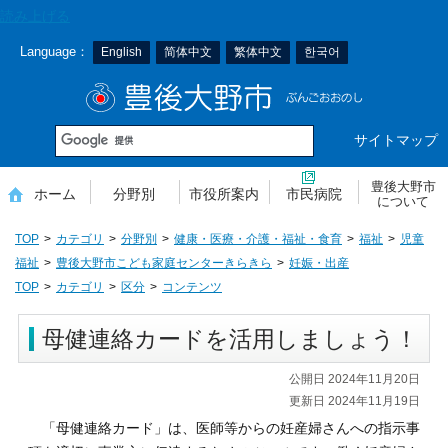
本
読み上げる
文
Language：
English
简体中文
繁体中文
한국어
へ
移
豊後大野市
動
サイトマップ
豊後大野市
ホーム
分野別
市役所案内
市民病院
について
TOP
カテゴリ
分野別
健康・医療・介護・福祉・食育
福祉
児童
福祉
豊後大野市こども家庭センターきらきら
妊娠・出産
TOP
カテゴリ
区分
コンテンツ
母健連絡カードを活用しましょう！
公開日 2024年11月20日
更新日 2024年11月19日
「母健連絡カード」は、医師等からの妊産婦さんへの指示事