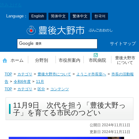
本
読み上げる
文
Language：
English
简体中文
繁体中文
한국어
へ
移
豊後大野市
動
サイトマップ
豊後大野市
ホーム
分野別
市役所案内
市民病院
について
TOP
カテゴリ
豊後大野市について
ようこそ市長室へ
市長の活動報
告
令和6年度
11月
TOP
カテゴリ
区分
コンテンツ
11月9日 次代を担う「豊後大野っ
子」を育てる市民のつどい
公開日 2024年11月11日
更新日 2024年11月11日