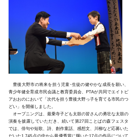
豊後大野市の将来を担う児童･生徒の健やかな成長を願い、
青少年健全育成市民会議と教育委員会、PTAが共同でエイトピ
アおおのにおいて「次代を担う豊後大野っ子を育てる市民のつ
どい」を開催しました。
オープニングは、最乗寺子ども太鼓の皆さんの勇壮な太鼓の
演奏を披露していただき、続いて第27回ことばの森フェスタ
では、俳句や短歌、詩、創作童話、感想文、川柳など応募いた
だいた1,745点の中から最優秀賞に輝いた17点の作品について