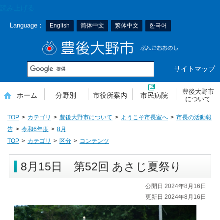
本
読み上げる
文
Language：
English
简体中文
繁体中文
한국어
へ
移
豊後大野市
動
サイトマップ
豊後大野市
ホーム
分野別
市役所案内
市民病院
について
TOP
カテゴリ
豊後大野市について
ようこそ市長室へ
市長の活動報
告
令和6年度
8月
TOP
カテゴリ
区分
コンテンツ
8月15日 第52回 あさじ夏祭り
公開日 2024年8月16日
更新日 2024年8月16日