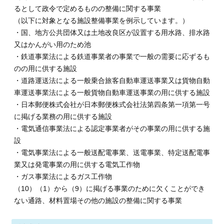
るとして政令で定めるものの整備に関する事業
（以下に対象となる施設整備事業を例示しています。）
・国、地方公共団体又は土地改良区が設置する用水路、排水路
又はかんがい用のため池
・鉄道事業法による鉄道事業者の事業で一般の需要に応ずるも
のの用に供する施設
・道路運送法による一般乗合旅客自動車運送事業又は貨物自動
車運送事業法による一般貨物自動車運送事業の用に供する施設
・日本郵便株式会社が日本郵便株式会社法第四条第一項第一号
に掲げる業務の用に供する施設
・電気通信事業法による認定事業者がその事業の用に供する施
設
・電気事業法による一般送配電事業、送電事業、特定送配電事
業又は発電事業の用に供する電気工作物
・ガス事業法によるガス工作物
（10）（1）から（9）に掲げる事業のために欠くことができ
ない通路、材料置場その他の施設の整備に関する事業