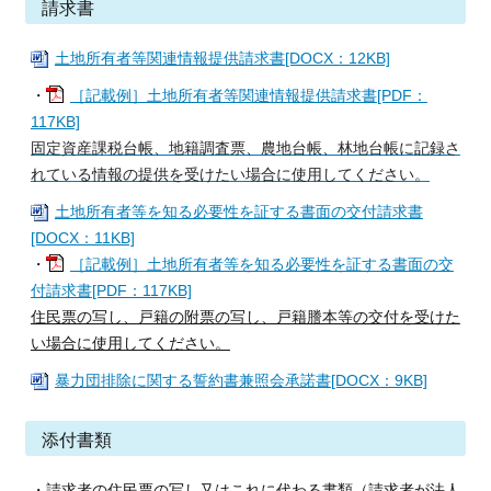
請求書
土地所有者等関連情報提供請求書[DOCX：12KB]
・
［記載例］土地所有者等関連情報提供請求書[PDF：
117KB]
固定資産課税台帳、地籍調査票、農地台帳、林地台帳に記録さ
れている情報の提供を受けたい場合に使用してください。
土地所有者等を知る必要性を証する書面の交付請求書
[DOCX：11KB]
・
［記載例］土地所有者等を知る必要性を証する書面の交
付請求書[PDF：117KB]
住民票の写し、戸籍の附票の写し、戸籍謄本等の交付を受けた
い場合に使用してください。
暴力団排除に関する誓約書兼照会承諾書[DOCX：9KB]
添付書類
・請求者の住民票の写し又はこれに代わる書類（請求者が法人