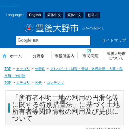
本
読み上げる
文
Language：
English
简体中文
繁体中文
한국어
へ
移
豊後大野市
動
サイトマップ
豊後大野市
ホーム
分野別
市役所案内
市民病院
について
TOP
カテゴリ
分野別
まちづくり・財政・管財・各種計画・人事・各
支所・その他
TOP
カテゴリ
区分
コンテンツ
「所有者不明土地の利用の円滑化等
に関する特別措置法」に基づく土地
所有者等関連情報の利用及び提供に
ついて