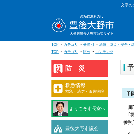
本
文字の
文
豊後大野
へ
移
動
TOP
カテゴリ
分野別
消防・防災・安全・
TOP
カテゴリ
区分
コンテンツ
防災
救急情報
救急・消防・市民病院
予
廊
ようこそ市長室へ
｢救
参照
豊後大野市議会
○ 