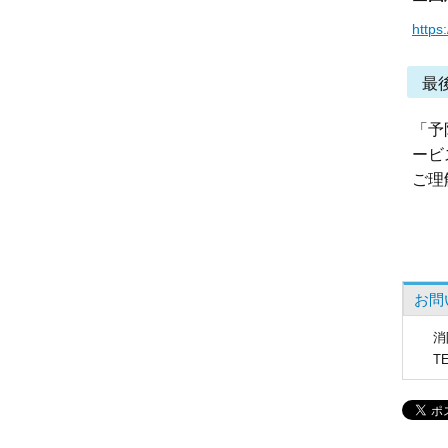
https
最
「予
ービ
ご理
お問
消
T