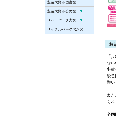
豊後大野市図書館
豊後大野市公民館
リバーパーク犬飼
サイクルパークおおの
救
「歩
ない
事故
緊急
願い
また
くれ
全国