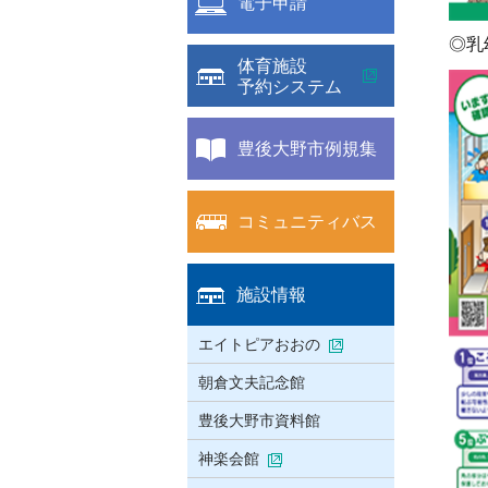
電子申請
◎乳
体育施設
予約システム
豊後大野市例規集
コミュニティバス
施設情報
エイトピアおおの
朝倉文夫記念館
豊後大野市資料館
神楽会館