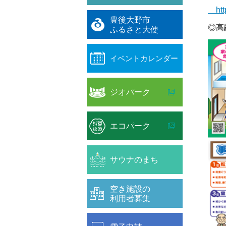
http
豊後大野市
◎高
ふるさと大使
イベントカレンダー
ジオパーク
エコパーク
サウナのまち
空き施設の
利用者募集