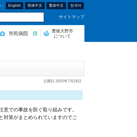
e：
English
简体中文
繁体中文
한국어
サイトマップ
豊後大野市
市民病院
について
公開日 2025年7月28日
注意での事故を防ぐ取り組みです
。
と対策がまとめられていますのでご