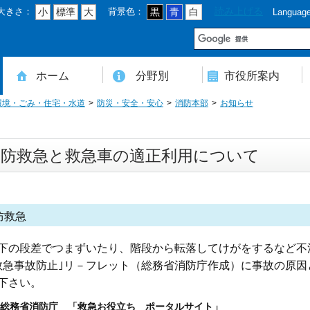
大きさ：
背景色：
読み上げる
小
標準
大
黒
青
白
Languag
市
ホーム
分野別
市役所案内
環境・ごみ・住宅・水道
防災・安全・安心
消防本部
お知らせ
住民登録・戸籍・印鑑・マイナンバー
税・年金・国民健康保険・後期高齢者医療
教育・文化・スポーツ・人権・男女共同参画
健康・医療・介護・福祉・食育
消防・防災・安全・環境・ごみ・住宅・水道
商工・労働・消費者行政
入札・契約・工事・委託
農業・林業・農業委員会事務局
道路・都市計画・地籍・交通
議会・選管・監査
まちづくり・財政・管財・各種計画・人事・各支所・その他
本庁舎案内図
庁舎案内
行政組織
人口・世帯数・高齢者人口
豊後大野市の概要
豊後大野市の歴史
合併経過
市章・市民憲章・市花・市木等
豊後大野市友好交流協定
豊後大野市のすがた
豊後大野市の観光
豊後大野市の各種計画
ようこそ市長室へ
名誉市民
豊後大野市ふるさと大使
予防救急と救急車の適正利用について
防救急
下の段差でつまずいたり
、階段から転落してけがをするなど不
急事故防止｣リ－フレット（総務省消防庁作成）に事故の原因
下さい。
総務省消防庁 「救急お役立ち ポータルサイト」