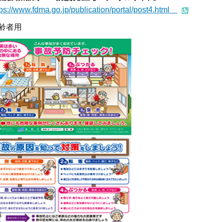
s://www.fdma.go.jp/publication/portal/post4.html
齢者用