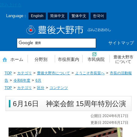
本
読み上げる
文
Language：
English
简体中文
繁体中文
한국어
へ
移
豊後大野市
動
サイトマップ
豊後大野市
ホーム
分野別
市役所案内
市民病院
について
TOP
カテゴリ
豊後大野市について
ようこそ市長室へ
市長の活動報
告
令和6年度
6月
TOP
カテゴリ
区分
コンテンツ
6月16日 神楽会館 15周年特別公演
公開日 2024年6月17日
更新日 2024年6月17日