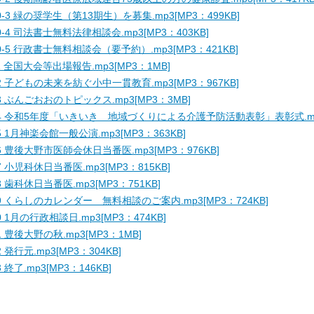
0-3 緑の奨学生（第13期生）を募集.mp3[MP3：499KB]
0-4 司法書士無料法律相談会.mp3[MP3：403KB]
0-5 行政書士無料相談会（要予約）.mp3[MP3：421KB]
1 全国大会等出場報告.mp3[MP3：1MB]
2 子どもの未来を紡ぐ小中一貫教育.mp3[MP3：967KB]
3 ぶんごおおのトピックス.mp3[MP3：3MB]
4 令和5年度「いきいき 地域づくりによる介護予防活動表彰」表彰式.mp3[
5 1月神楽会館一般公演.mp3[MP3：363KB]
6 豊後大野市医師会休日当番医.mp3[MP3：976KB]
7 小児科休日当番医.mp3[MP3：815KB]
8 歯科休日当番医.mp3[MP3：751KB]
9 くらしのカレンダー 無料相談のご案内.mp3[MP3：724KB]
0 1月の行政相談日.mp3[MP3：474KB]
1 豊後大野の秋.mp3[MP3：1MB]
2 発行元.mp3[MP3：304KB]
3 終了.mp3[MP3：146KB]