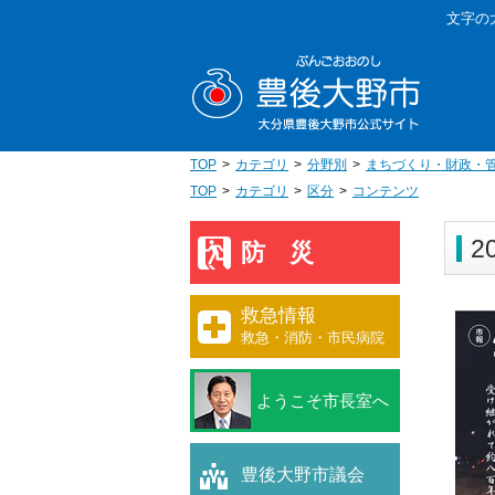
本
文字の
文
豊後大野
へ
移
動
TOP
カテゴリ
分野別
まちづくり・財政・
TOP
カテゴリ
区分
コンテンツ
2
防災
救急情報
救急・消防・市民病院
ようこそ市長室へ
豊後大野市議会