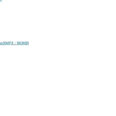
MP3：963KB]