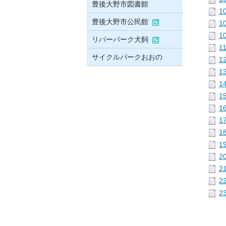
豊後大野市図書館
1
豊後大野市公民館
1
1
リバーパーク犬飼
1
サイクルパークおおの
1
1
1
1
1
1
1
1
2
2
2
2