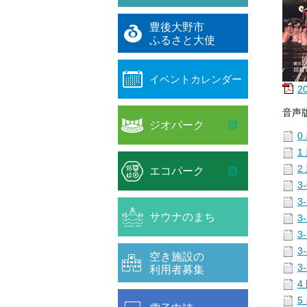
豊後大野市
ふるさと大使
イベントカレンダー
2
音声
ジオパーク
0
1
2
エコパーク
3
3
サウナのまち
3
3
3
空き施設の
3
利用者募集
4
5