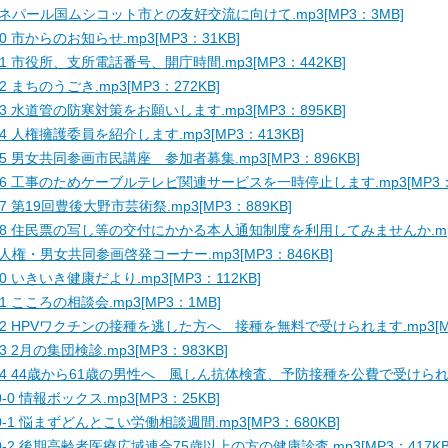
 ネパール国ムシコット市との友好交流に向けて.mp3[MP3：3MB]
-0 市からのお知らせ.mp3[MP3：31KB]
-1 市役所、支所電話番号、開庁時間.mp3[MP3：442KB]
-2 まちのうごき.mp3[MP3：272KB]
-3 水道管の防寒対策をお願いします.mp3[MP3：895KB]
-4 人権擁護委員を紹介します.mp3[MP3：413KB]
-5 男女共同参画市民講座 参加者募集.mp3[MP3：896KB]
-6 工事のためケーブルテレビ関連サービスを一時停止します.mp3[MP3：8
-7 第19回豊後大野市芸術祭.mp3[MP3：889KB]
-8 住民票の写し等の交付にかかる本人通知制度を利用してみませんか.mp3
 人権・男女共同参画啓発コーナー.mp3[MP3：846KB]
-0 いきいき健康だより.mp3[MP3：112KB]
-1 こころの相談会.mp3[MP3：1MB]
-2 HPVワクチンの接種を逃した方へ 接種を無料で受けられます.mp3[MP
-3 2月の集団検診.mp3[MP3：983KB]
-4 44歳から61歳の男性へ 風しん抗体検査、予防接種を公費で受けられます.
0-0 情報ボックス.mp3[MP3：25KB]
0-1 悩まずどんとこい労働相談週間.mp3[MP3：680KB]
0-2 後期高齢者医療広域連合75歳以上の方の健康診査.mp3[MP3：417KB