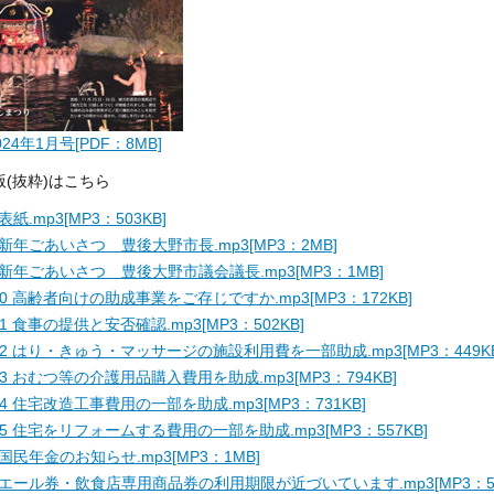
024年1月号[PDF：8MB]
版(抜粋)はこちら
 表紙.mp3[MP3：503KB]
 新年ごあいさつ 豊後大野市長.mp3[MP3：2MB]
 新年ごあいさつ 豊後大野市議会議長.mp3[MP3：1MB]
-0 高齢者向けの助成事業をご存じですか.mp3[MP3：172KB]
-1 食事の提供と安否確認.mp3[MP3：502KB]
-2 はり・きゅう・マッサージの施設利用費を一部助成.mp3[MP3：449KB
-3 おむつ等の介護用品購入費用を助成.mp3[MP3：794KB]
-4 住宅改造工事費用の一部を助成.mp3[MP3：731KB]
-5 住宅をリフォームする費用の一部を助成.mp3[MP3：557KB]
 国民年金のお知らせ.mp3[MP3：1MB]
 エール券・飲食店専用商品券の利用期限が近づいています.mp3[MP3：54