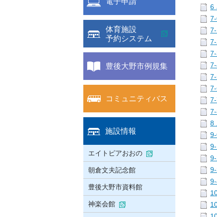
電子申請
6
7
体育施設
7
予約システム
7
7
豊後大野市例規集
7
7
7
コミュニティバス
7
7
8
施設情報
9
9
エイトピアおおの
9
朝倉文夫記念館
9
9
豊後大野市資料館
1
神楽会館
1
1