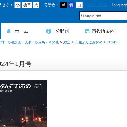
大きさ：
背景色：
読み上げる
小
標準
大
黒
青
白
Languag
市
ホーム
分野別
市役所案内
管財・各種計画・人事・各支所・その他
総合
市報ぶんごおおの
2024年
住民登録・戸籍・印鑑・マイナンバー
税・年金・国民健康保険・後期高齢者医療
教育・文化・スポーツ・人権・男女共同参画
健康・医療・介護・福祉・食育
消防・防災・安全・環境・ごみ・住宅・水道
商工・労働・消費者行政
入札・契約・工事・委託
農業・林業・農業委員会事務局
道路・都市計画・地籍・交通
議会・選管・監査
まちづくり・財政・管財・各種計画・人事・各支所・その他
本庁舎案内図
庁舎案内
行政組織
人口・世帯数・高齢者人口
豊後大野市の概要
豊後大野市の歴史
合併経過
市章・市民憲章・市花・市木等
豊後大野市友好交流協定
豊後大野市のすがた
豊後大野市の観光
豊後大野市の各種計画
ようこそ市長室へ
名誉市民
豊後大野市ふるさと大使
024年1月号