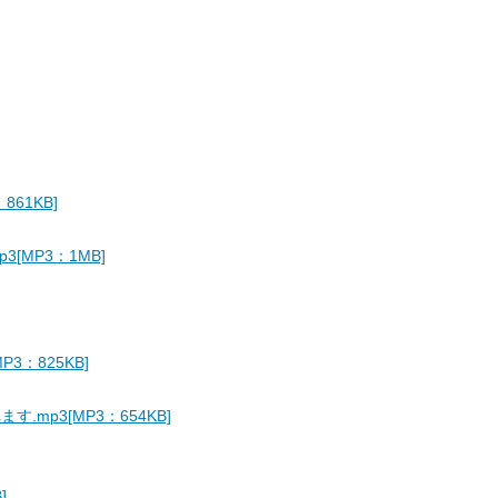
61KB]
[MP3：1MB]
3：825KB]
mp3[MP3：654KB]
]