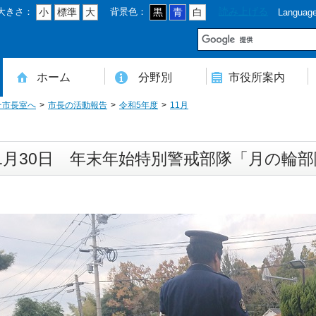
大きさ：
背景色：
読み上げる
小
標準
大
黒
青
白
Languag
市
ホーム
分野別
市役所案内
そ市長室へ
市長の活動報告
令和5年度
11月
住民登録・戸籍・印鑑・マイナンバー
税・年金・国民健康保険・後期高齢者医療
教育・文化・スポーツ・人権・男女共同参画
健康・医療・介護・福祉・食育
消防・防災・安全・環境・ごみ・住宅・水道
商工・労働・消費者行政
入札・契約・工事・委託
農業・林業・農業委員会事務局
道路・都市計画・地籍・交通
議会・選管・監査
まちづくり・財政・管財・各種計画・人事・各支所・その他
本庁舎案内図
庁舎案内
行政組織
人口・世帯数・高齢者人口
豊後大野市の概要
豊後大野市の歴史
合併経過
市章・市民憲章・市花・市木等
豊後大野市友好交流協定
豊後大野市のすがた
豊後大野市の観光
豊後大野市の各種計画
ようこそ市長室へ
名誉市民
豊後大野市ふるさと大使
1月30日 年末年始特別警戒部隊「月の輪