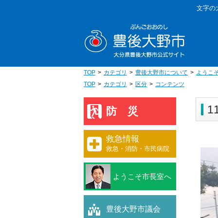
本
文字の
文
豊後大野
へ
移
動
TOP
カテゴリ
豊後大野市について
ようこ
TOP
カテゴリ
区分
コンテンツ
1
防災
救急情報
救急・消防・市民病院
ようこそ市長室へ
豊後大野市議会