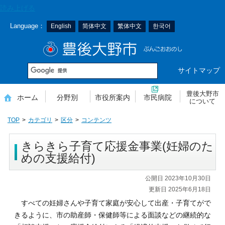
本
読み上げる
文
Language：
English
简体中文
繁体中文
한국어
へ
移
豊後大野市
動
サイトマップ
豊後大野市
ホーム
分野別
市役所案内
市民病院
について
TOP
カテゴリ
区分
コンテンツ
きらきら子育て応援金事業(妊婦のた
めの支援給付)
公開日 2023年10月30日
更新日 2025年6月18日
すべての妊婦さんや子育て家庭が安心して出産・子育てがで
きるように、市の助産師・保健師等による面談などの継続的な