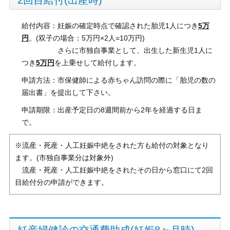
給付内容：妊娠の確定時点で確認された胎児1人につき
5万
円
。(双子の場合：5万円×2人=10万円)
さらに市独自事業として、出生した新生児1人に
つき
5万円
を上乗せして給付します。
申請方法：市保健師による赤ちゃん訪問の際に「胎児の数の
届出書」を提出して下さい。
申請期限：出産予定日の8週間前から2年を経過する日ま
で。
※流産・死産・人工妊娠中絶をされた方も給付の対象となり
ます。(市独自事業分は対象外)
流産・死産・人工妊娠中絶をされたその日から窓口にて2回
目給付分の申請ができます。
妊産婦健診の交通費助成(妊娠8ヶ月時)