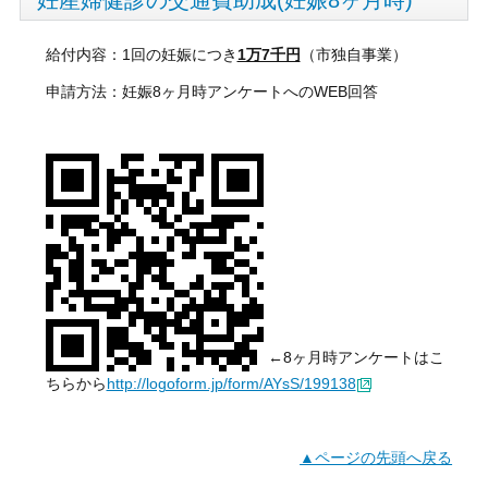
給付内容：1回の妊娠につき
1万7千円
（市独自事業）
申請方法：妊娠8ヶ月時アンケートへのWEB回答
←8ヶ月時アンケートはこ
ちらから
http://logoform.jp/form/AYsS/199138
▲ページの先頭へ戻る