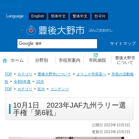
本
読み上げる
文
Language：
English
简体中文
繁体中文
한국어
へ
移
豊後大野市
動
サイトマップ
豊後大野市
ホーム
分野別
市役所案内
市民病院
について
TOP
カテゴリ
豊後大野市について
ようこそ市長室へ
市長の活動報
告
令和5年度
10月
TOP
カテゴリ
区分
コンテンツ
10月1日 2023年JAF九州ラリー選
手権「第6戦」
公開日 2023年10月3日
更新日 2023年10月2日