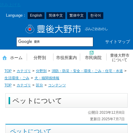
本
読み上げる
文
Language：
English
简体中文
繁体中文
한국어
へ
移
豊後大野市
動
サイトマップ
豊後大野市
ホーム
分野別
市役所案内
市民病院
について
TOP
カテゴリ
分野別
消防・防災・安全・環境・ごみ・住宅・水道
生活環境・ごみ
犬・猫関係情報
TOP
カテゴリ
区分
コンテンツ
ペットについて
公開日 2023年12月8日
更新日 2025年7月7日
ペットについて