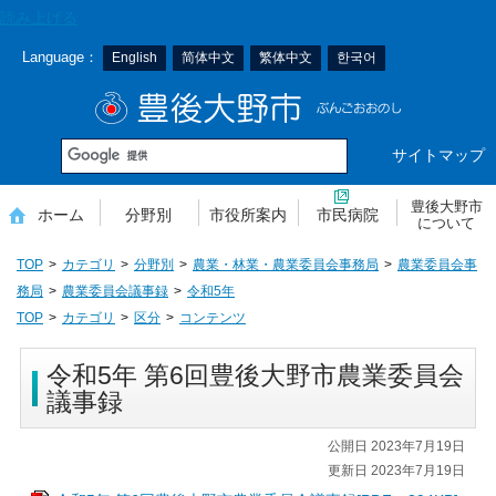
本
読み上げる
文
Language：
English
简体中文
繁体中文
한국어
へ
移
豊後大野市
動
サイトマップ
豊後大野市
ホーム
分野別
市役所案内
市民病院
について
TOP
カテゴリ
分野別
農業・林業・農業委員会事務局
農業委員会事
務局
農業委員会議事録
令和5年
TOP
カテゴリ
区分
コンテンツ
令和5年 第6回豊後大野市農業委員会
議事録
公開日 2023年7月19日
更新日 2023年7月19日