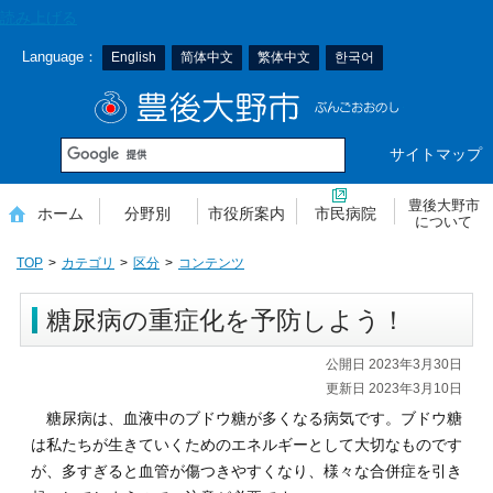
本
読み上げる
文
Language：
English
简体中文
繁体中文
한국어
へ
移
豊後大野市
動
サイトマップ
豊後大野市
ホーム
分野別
市役所案内
市民病院
について
TOP
カテゴリ
区分
コンテンツ
糖尿病の重症化を予防しよう！
公開日 2023年3月30日
更新日 2023年3月10日
糖尿病は、血液中のブドウ糖が多くなる病気です。ブドウ糖
は私たちが生きていくためのエネルギーとして大切なものです
が、多すぎると血管が傷つきやすくなり、様々な合併症を引き