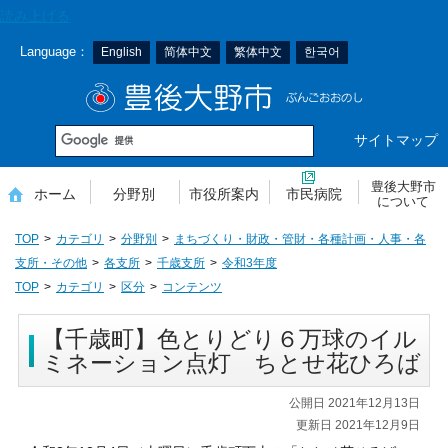
本
読み上げる
文
Language：
English
简体中文
繁体中文
한국어
へ
移
豊後大野市
動
サイトマップ
豊後大野市
ホーム
分野別
市役所案内
市民病院
について
TOP
カテゴリ
分野別
まちづくり・財政・管財・各種計画・人事・各
支所・その他
各支所
千歳支所
令和3年度
TOP
カテゴリ
区分
コンテンツ
【千歳町】色とりどり６万球のイル
ミネーション点灯 ちとせ花ひろば
公開日 2021年12月13日
更新日 2021年12月9日