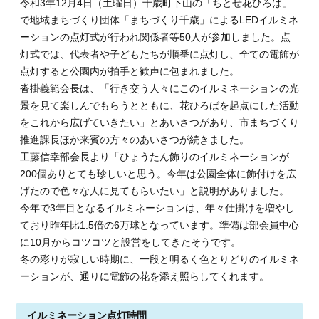
令和3年12月4日（土曜日）千歳町下山の「ちとせ花ひろば」
で地域まちづくり団体「まちづくり千歳」によるLEDイルミネ
ーションの点灯式が行われ関係者等50人が参加しました。点
灯式では、代表者や子どもたちが順番に点灯し、全ての電飾が
点灯すると公園内が拍手と歓声に包まれました。
沓掛義範会長は、「行き交う人々にこのイルミネーションの光
景を見て楽しんでもらうとともに、花ひろばを起点にした活動
をこれから広げていきたい」とあいさつがあり、市まちづくり
推進課長ほか来賓の方々のあいさつが続きました。
工藤信幸部会長より「ひょうたん飾りのイルミネーションが
200個ありとても珍しいと思う。今年は公園全体に飾付けを広
げたので色々な人に見てもらいたい」と説明がありました。
今年で3年目となるイルミネーションは、年々仕掛けを増やし
ており昨年比1.5倍の6万球となっています。準備は部会員中心
に10月からコツコツと設営をしてきたそうです。
冬の彩りが寂しい時期に、一段と明るく色とりどりのイルミネ
ーションが、通りに電飾の花を添え照らしてくれます。
イルミネーション点灯時間