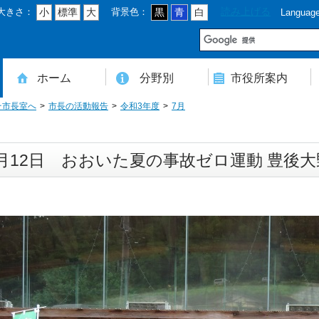
大きさ：
背景色：
読み上げる
小
標準
大
黒
青
白
Languag
市
ホーム
分野別
市役所案内
そ市長室へ
市長の活動報告
令和3年度
7月
住民登録・戸籍・印鑑・マイナンバー
税・年金・国民健康保険・後期高齢者医療
教育・文化・スポーツ・人権・男女共同参画
健康・医療・介護・福祉・食育
消防・防災・安全・環境・ごみ・住宅・水道
商工・労働・消費者行政
入札・契約・工事・委託
農業・林業・農業委員会事務局
道路・都市計画・地籍・交通
議会・選管・監査
まちづくり・財政・管財・各種計画・人事・各支所・その他
本庁舎案内図
庁舎案内
行政組織
人口・世帯数・高齢者人口
豊後大野市の概要
豊後大野市の歴史
合併経過
市章・市民憲章・市花・市木等
豊後大野市友好交流協定
豊後大野市のすがた
豊後大野市の観光
豊後大野市の各種計画
ようこそ市長室へ
名誉市民
豊後大野市ふるさと大使
月12日 おおいた夏の事故ゼロ運動 豊後