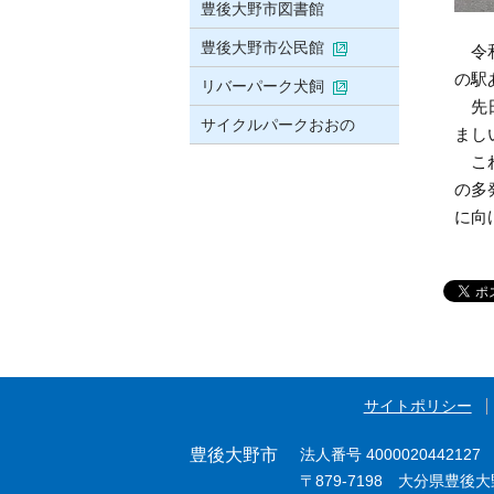
豊後大野市図書館
豊後大野市公民館
令和
の駅
リバーパーク犬飼
先日
サイクルパークおおの
まし
これ
の多
に向
サイトポリシー
豊後大野市
法人番号 4000020442127
〒879-7198 大分県豊後