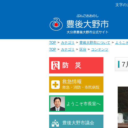
本
文字の
文
豊後大野
へ
移
動
TOP
カテゴリ
豊後大野市について
ようこ
TOP
カテゴリ
区分
コンテンツ
7
防災
救急情報
救急・消防・市民病院
ようこそ市長室へ
豊後大野市議会