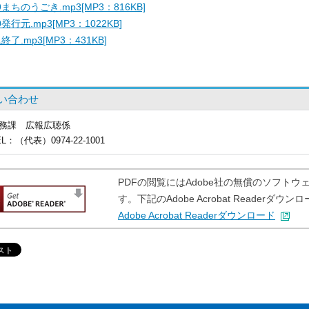
9まちのうごき.mp3[MP3：816KB]
0発行元.mp3[MP3：1022KB]
1終了.mp3[MP3：431KB]
い合わせ
務課
広報広聴係
EL
：（代表）0974-22-1001
PDFの閲覧にはAdobe社の無償のソフトウェア「A
す。下記のAdobe Acrobat Reader
Adobe Acrobat Readerダウンロード