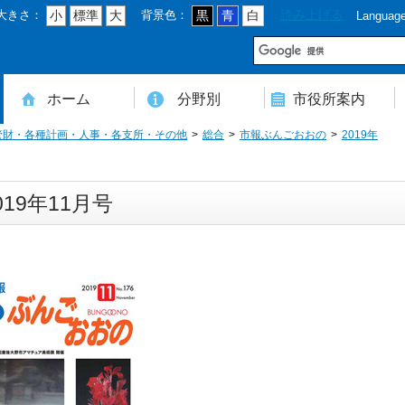
大きさ：
背景色：
読み上げる
小
標準
大
黒
青
白
Languag
市
ホーム
分野別
市役所案内
管財・各種計画・人事・各支所・その他
総合
市報ぶんごおおの
2019年
住民登録・戸籍・印鑑・マイナンバー
税・年金・国民健康保険・後期高齢者医療
教育・文化・スポーツ・人権・男女共同参画
健康・医療・介護・福祉・食育
消防・防災・安全・環境・ごみ・住宅・水道
商工・労働・消費者行政
入札・契約・工事・委託
農業・林業・農業委員会事務局
道路・都市計画・地籍・交通
議会・選管・監査
まちづくり・財政・管財・各種計画・人事・各支所・その他
本庁舎案内図
庁舎案内
行政組織
人口・世帯数・高齢者人口
豊後大野市の概要
豊後大野市の歴史
合併経過
市章・市民憲章・市花・市木等
豊後大野市友好交流協定
豊後大野市のすがた
豊後大野市の観光
豊後大野市の各種計画
ようこそ市長室へ
名誉市民
豊後大野市ふるさと大使
019年11月号