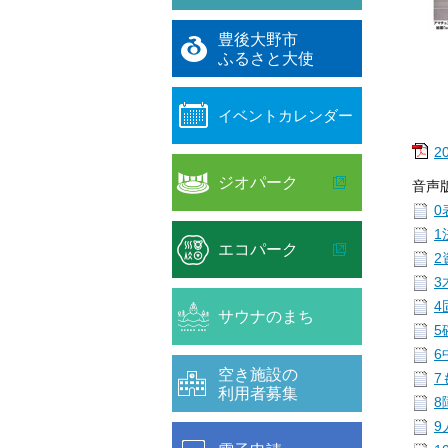
豊後大野市
ふるさと大使
イベントカレンダー
2
ジオパーク
音声
0
1
エコパーク
2
3
4
サウナのまち
5
6
空き施設の
7
利用者募集
8
9