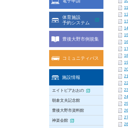
電子申請
1
1
1
体育施設
1
予約システム
1
1
豊後大野市例規集
1
1
1
コミュニティバス
1
2
2
施設情報
2
2
エイトピアおおの
2
朝倉文夫記念館
2
豊後大野市資料館
2
2
神楽会館
2