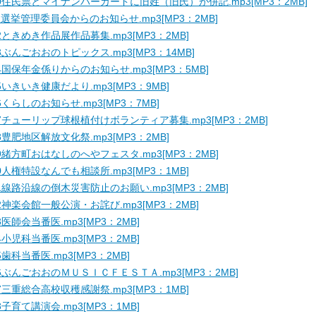
0住民票とマイナンバーカードに旧姓（旧氏）が併記.mp3[MP3：2MB]
1選挙管理委員会からのお知らせ.mp3[MP3：2MB]
2ときめき作品展作品募集.mp3[MP3：2MB]
3ぶんごおおのトピックス.mp3[MP3：14MB]
4国保年金係りからのお知らせ.mp3[MP3：5MB]
5いきいき健康だより.mp3[MP3：9MB]
6くらしのお知らせ.mp3[MP3：7MB]
7チューリップ球根植付けボランティア募集.mp3[MP3：2MB]
8豊肥地区解放文化祭.mp3[MP3：2MB]
9緒方町おはなしのへやフェスタ.mp3[MP3：2MB]
0人権特設なんでも相談所.mp3[MP3：1MB]
1線路沿線の倒木災害防止のお願い.mp3[MP3：2MB]
2神楽会館一般公演・お詫び.mp3[MP3：2MB]
3医師会当番医.mp3[MP3：2MB]
4小児科当番医.mp3[MP3：2MB]
5歯科当番医.mp3[MP3：2MB]
6ぶんごおおのＭＵＳＩＣＦＥＳＴＡ.mp3[MP3：2MB]
7三重総合高校収穫感謝祭.mp3[MP3：1MB]
8子育て講演会.mp3[MP3：1MB]