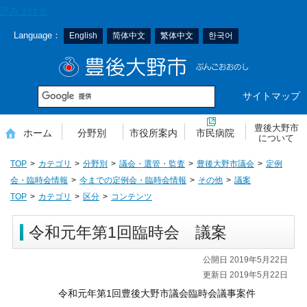
本
読み上げる
文
Language：
English
简体中文
繁体中文
한국어
へ
移
豊後大野市
動
サイトマップ
豊後大野市
ホーム
分野別
市役所案内
市民病院
について
TOP
カテゴリ
分野別
議会・選管・監査
豊後大野市議会
定例
会・臨時会情報
今までの定例会・臨時会情報
その他
議案
TOP
カテゴリ
区分
コンテンツ
令和元年第1回臨時会 議案
公開日 2019年5月22日
更新日 2019年5月22日
令和元年第1回豊後大野市議会臨時会議事案件