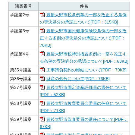
議案番号
件名
承認第2号
豊後大野市税条例等の一部を改正する条例
の専決処分の承認について[PDF：315KB]
承認第3号
豊後大野市国民健康保険税条例の一部を改
正する条例の専決処分の承認について[PDF：
70KB]
承認第4号
豊後大野市税特別措置条例の一部を改正す
る条例の専決処分の承認について[PDF：63KB]
第35号議案
工事請負契約の締結について[PDF：79KB]
第36号議案
財産の処分について[PDF：76KB]
第37号議案
豊後大野市固定資産評価員の選任について
[PDF：52KB]
第38号議案
豊後大野市教育委員会委員の任命について
[PDF：71KB]
第39号議案
豊後大野市監査委員の選任について[PDF：
67KB]