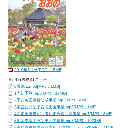
2019年5月号[PDF：15MB]
音声版(抜粋)はこちら
0表紙 1.mp3[MP3：1MB]
1当初予算.mp3[MP3：17MB]
2子ども医療費助成事業.mp3[MP3：4MB]
3家庭訪問型子育て支援事業.mp3[MP3：1MB]
4在宅重度障がい者住宅改造助成事業.mp3[MP3：3MB]
5学習支援ボランティア募集.mp3[MP3：1023KB]
6高額療養費申請簡素化（70歳以上）.mp3[MP3：1MB]