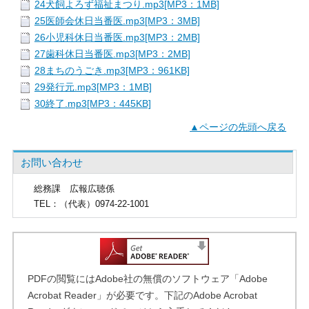
24犬飼よろず福祉まつり.mp3[MP3：1MB]
25医師会休日当番医.mp3[MP3：3MB]
26小児科休日当番医.mp3[MP3：2MB]
27歯科休日当番医.mp3[MP3：2MB]
28まちのうごき.mp3[MP3：961KB]
29発行元.mp3[MP3：1MB]
30終了.mp3[MP3：445KB]
▲ページの先頭へ戻る
お問い合わせ
総務課
広報広聴係
TEL
：（代表）0974-22-1001
PDFの閲覧にはAdobe社の無償のソフトウェア「Adobe
Acrobat Reader」が必要です。下記のAdobe Acrobat