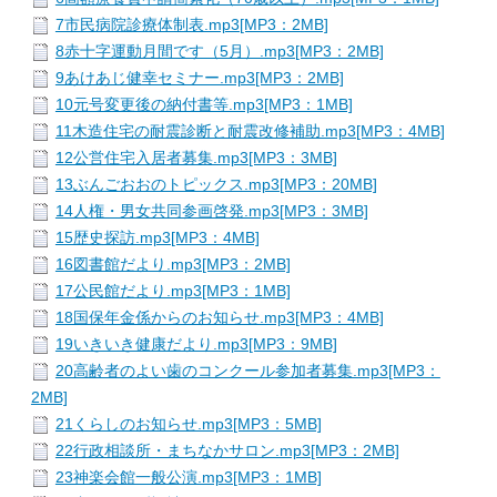
7市民病院診療体制表.mp3[MP3：2MB]
8赤十字運動月間です（5月）.mp3[MP3：2MB]
9あけあじ健幸セミナー.mp3[MP3：2MB]
10元号変更後の納付書等.mp3[MP3：1MB]
11木造住宅の耐震診断と耐震改修補助.mp3[MP3：4MB]
12公営住宅入居者募集.mp3[MP3：3MB]
13ぶんごおおのトピックス.mp3[MP3：20MB]
14人権・男女共同参画啓発.mp3[MP3：3MB]
15歴史探訪.mp3[MP3：4MB]
16図書館だより.mp3[MP3：2MB]
17公民館だより.mp3[MP3：1MB]
18国保年金係からのお知らせ.mp3[MP3：4MB]
19いきいき健康だより.mp3[MP3：9MB]
20高齢者のよい歯のコンクール参加者募集.mp3[MP3：
2MB]
21くらしのお知らせ.mp3[MP3：5MB]
22行政相談所・まちなかサロン.mp3[MP3：2MB]
23神楽会館一般公演.mp3[MP3：1MB]