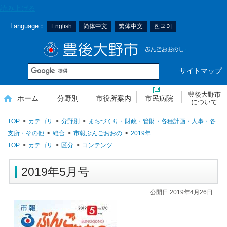
本
読み上げる
文
Language：
English
简体中文
繁体中文
한국어
へ
移
豊後大野市
動
サイトマップ
豊後大野市
ホーム
分野別
市役所案内
市民病院
について
TOP
カテゴリ
分野別
まちづくり・財政・管財・各種計画・人事・各
支所・その他
総合
市報ぶんごおおの
2019年
TOP
カテゴリ
区分
コンテンツ
2019年5月号
公開日 2019年4月26日