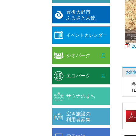
豊後大野市
ふるさと大使
イベントカレンダー
2
ジオパーク
お問
エコパーク
総
T
サウナのまち
空き施設の
利用者募集