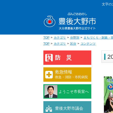
本
文字の
文
豊後大野
へ
移
動
TOP
カテゴリ
分野別
まちづくり・財政・
TOP
カテゴリ
区分
コンテンツ
2
防災
救急情報
救急・消防・市民病院
ようこそ市長室へ
豊後大野市議会