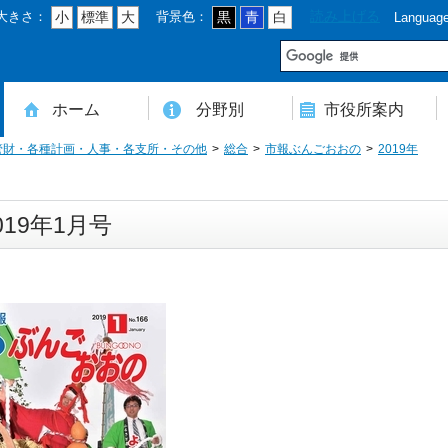
大きさ：
背景色：
読み上げる
小
標準
大
黒
青
白
Languag
市
ホーム
分野別
市役所案内
管財・各種計画・人事・各支所・その他
総合
市報ぶんごおおの
2019年
住民登録・戸籍・印鑑・マイナンバー
税・年金・国民健康保険・後期高齢者医療
教育・文化・スポーツ・人権・男女共同参画
健康・医療・介護・福祉・食育
消防・防災・安全・環境・ごみ・住宅・水道
商工・労働・消費者行政
入札・契約・工事・委託
農業・林業・農業委員会事務局
道路・都市計画・地籍・交通
議会・選管・監査
まちづくり・財政・管財・各種計画・人事・各支所・その他
本庁舎案内図
庁舎案内
行政組織
人口・世帯数・高齢者人口
豊後大野市の概要
豊後大野市の歴史
合併経過
市章・市民憲章・市花・市木等
豊後大野市友好交流協定
豊後大野市のすがた
豊後大野市の観光
豊後大野市の各種計画
ようこそ市長室へ
名誉市民
豊後大野市ふるさと大使
019年1月号