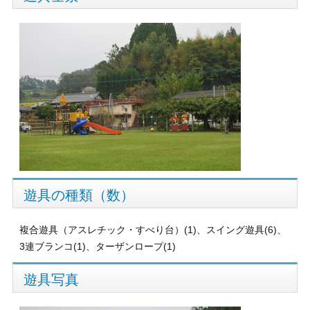
遊具の種類（数）
複合遊具（アスレチック・すべり台）(1)、スイング遊具(6)、
3連ブランコ(1)、ターザンロープ(1)
遊具写真