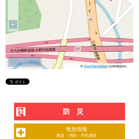
−
100 m
©
OpenStreetMap
contributors.
防災
救急情報
救急・消防・市民病院