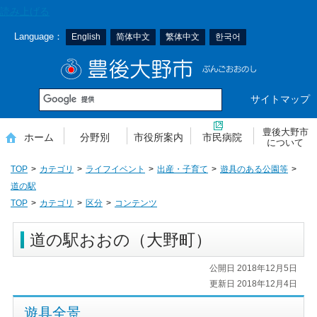
本
読み上げる
文
Language：
English
简体中文
繁体中文
한국어
へ
移
豊後大野市
動
サイトマップ
豊後大野市
ホーム
分野別
市役所案内
市民病院
について
TOP
カテゴリ
ライフイベント
出産・子育て
遊具のある公園等
道の駅
TOP
カテゴリ
区分
コンテンツ
道の駅おおの（大野町）
公開日 2018年12月5日
更新日 2018年12月4日
遊具全景