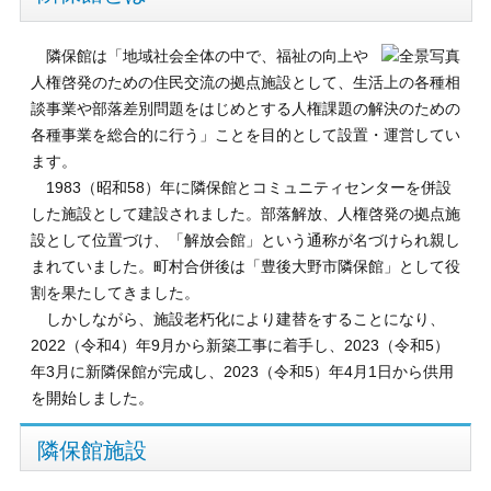
隣保館は「地域社会全体の中で、福祉の向上や
人権啓発のための住民交流の拠点施設として、生活上の各種相
談事業や部落差別問題をはじめとする人権課題の解決のための
各種事業を総合的に行う」ことを目的として設置・運営してい
ます。
1983（昭和58）年に隣保館とコミュニティセンターを併設
した施設として建設されました。部落解放、人権啓発の拠点施
設として位置づけ、「解放会館」という通称が名づけられ親し
まれていました。町村合併後は「豊後大野市隣保館」として役
割を果たしてきました。
しかしながら、施設老朽化により建替をすることになり、
2022（令和4）年9月から新築工事に着手し、2023（令和5）
年3月に新隣保館が完成し、2023（令和5）年4月1日から供用
を開始しました。
隣保館施設