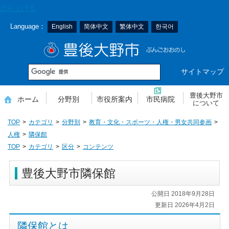
本
読み上げる
文
Language：
English
简体中文
繁体中文
한국어
へ
移
豊後大野市
動
サイトマップ
豊後大野市
ホーム
分野別
市役所案内
市民病院
について
TOP
カテゴリ
分野別
教育・文化・スポーツ・人権・男女共同参画
人権
隣保館
TOP
カテゴリ
区分
コンテンツ
豊後大野市隣保館
公開日 2018年9月28日
更新日 2026年4月2日
隣保館とは