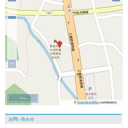
−
100 m
©
OpenStreetMap
contributors.
お問い合わせ