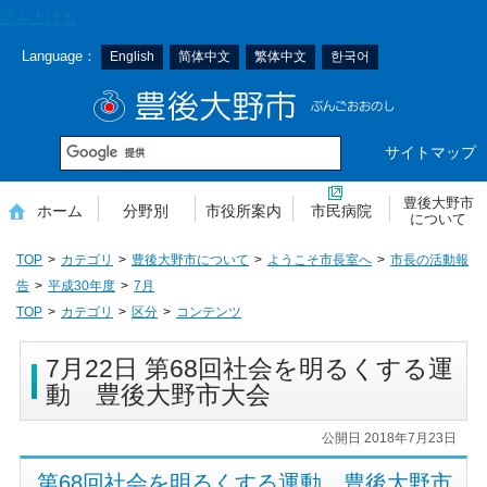
本
読み上げる
文
Language：
English
简体中文
繁体中文
한국어
へ
移
豊後大野市
動
サイトマップ
豊後大野市
ホーム
分野別
市役所案内
市民病院
について
TOP
カテゴリ
豊後大野市について
ようこそ市長室へ
市長の活動報
告
平成30年度
7月
TOP
カテゴリ
区分
コンテンツ
7月22日 第68回社会を明るくする運
動 豊後大野市大会
公開日 2018年7月23日
第68回社会を明るくする運動 豊後大野市