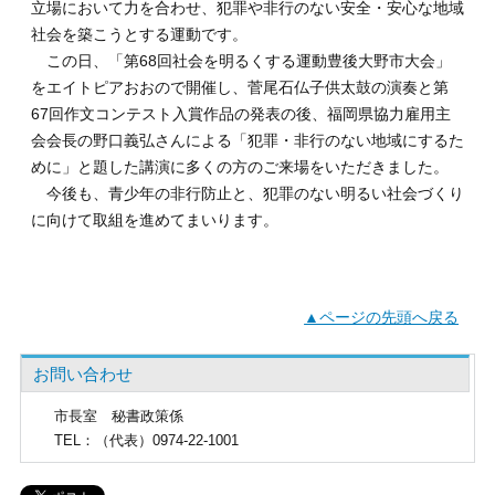
立場において力を合わせ、犯罪や非行のない安全・安心な地域
社会を築こうとする運動です。
この日、「第68回社会を明るくする運動豊後大野市大会」
をエイトピアおおので開催し、菅尾石仏子供太鼓の演奏と第
67回作文コンテスト入賞作品の発表の後、福岡県協力雇用主
会会長の野口義弘さんによる「犯罪・非行のない地域にするた
めに」と題した講演に多くの方のご来場をいただきました。
今後も、青少年の非行防止と、犯罪のない明るい社会づくり
に向けて取組を進めてまいります。
▲ページの先頭へ戻る
お問い合わせ
市長室
秘書政策係
TEL
：（代表）0974-22-1001