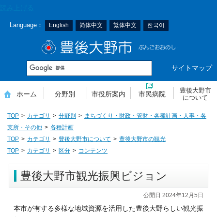
本
読み上げる
文
Language：
English
简体中文
繁体中文
한국어
へ
移
豊後大野市
動
サイトマップ
豊後大野市
ホーム
分野別
市役所案内
市民病院
について
TOP
カテゴリ
分野別
まちづくり・財政・管財・各種計画・人事・各
支所・その他
各種計画
TOP
カテゴリ
豊後大野市について
豊後大野市の観光
TOP
カテゴリ
区分
コンテンツ
豊後大野市観光振興ビジョン
公開日 2024年12月5日
本市が有する多様な地域資源を活用した豊後大野らしい観光振