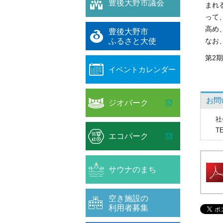
豊後大野市議会
まれ
って
高め
豊後大野市
ふるさと大使
なお
第2
イベントカレンダー
お問
ジオパーク
社
T
エコパーク
サウナのまち
空き施設の
利用者募集