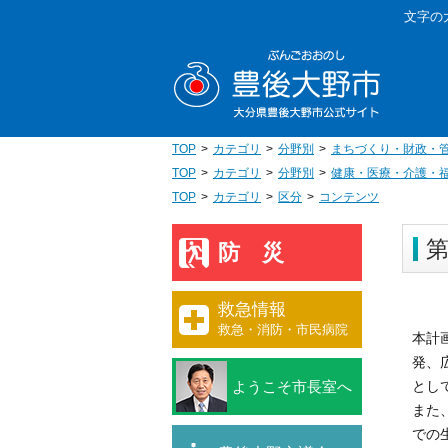
本
文字の
文
豊後大野
へ
移
動
TOP
カテゴリ
分野別
まちづくり・財政・
TOP
カテゴリ
分野別
健康・医療・介護・
TOP
カテゴリ
区分
コンテンツ
防災
救急情報
救急・消防・市民病院
本計
発、
ようこそ市長室へ
とし
また
での