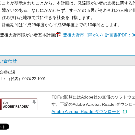
ることが明示されたことから、本計画は、発達障がい者の支援に関する
、障がいのある、なしにかかわらず、すべての市民がそれぞれの人格と
、住み慣れた地域で共に生きる社会を目指します。
、計画期間は平成29年度から平成38年度までの10年間とします。
期豊後大野市障がい者基本計画(
豊後大野市（障がい）計画書[PDF：30
い合わせ
会福祉課
EL
：（代表）0974-22-1001
PDFの閲覧にはAdobe社の無償のソフトウェア「A
す。下記のAdobe Acrobat Reader
Adobe Acrobat Readerダウンロード