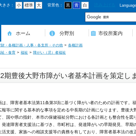
大きさ：
背景色：
読み上げる
小
標準
大
黒
青
白
Languag
市
ホーム
分野別
市役所案内
管財・各種計画・人事・各支所・その他
各種計画
住民登録・戸籍・印鑑・マイナンバー
税・年金・国民健康保険・後期高齢者医療
教育・文化・スポーツ・人権・男女共同参画
健康・医療・介護・福祉・食育
消防・防災・安全・環境・ごみ・住宅・水道
商工・労働・消費者行政
入札・契約・工事・委託
農業・林業・農業委員会事務局
道路・都市計画・地籍・交通
議会・選管・監査
まちづくり・財政・管財・各種計画・人事・各支所・その他
本庁舎案内図
庁舎案内
行政組織
人口・世帯数・高齢者人口
豊後大野市の概要
豊後大野市の歴史
合併経過
市章・市民憲章・市花・市木等
豊後大野市友好交流協定
豊後大野市のすがた
豊後大野市の観光
豊後大野市の各種計画
ようこそ市長室へ
名誉市民
豊後大野市ふるさと大使
福祉・食育
福祉
障がい（児）者福祉
第2期豊後大野市障がい者基本計画を策定し
画は、障害者基本法第11条第3項に基づく障がい者のための計画です。
広報等に関する基本的な事項を定める中長期の計画になります。豊後大
て、国や県の指針、本市の保健福祉分野における各計画とも整合性を図
、発達障害者支援法に基づき、市町村は、発達障がいの早期発見、早期
生活支援、家族への相談支援等の責務を有しており、障害者基本法の改