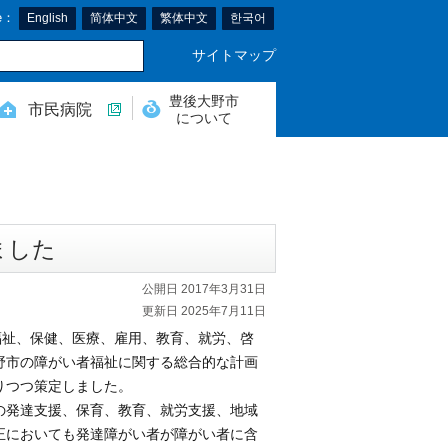
e：
English
简体中文
繁体中文
한국어
サイトマップ
豊後大野市
市民病院
について
ました
公開日 2017年3月31日
更新日 2025年7月11日
福祉、保健、医療、雇用、教育、就労、啓
野市の障がい者福祉に関する総合的な計画
りつつ策定しました。
の発達支援、保育、教育、就労支援、地域
正においても発達障がい者が障がい者に含