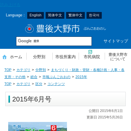
本
読み上げる
文
Language：
English
简体中文
繁体中文
한국어
へ
移
豊後大野市
動
サイトマップ
豊後大野市
ホーム
分野別
市役所案内
市民病院
について
TOP
カテゴリ
分野別
まちづくり・財政・管財・各種計画・人事・各
支所・その他
総合
市報ぶんごおおの
2015年
TOP
カテゴリ
区分
コンテンツ
2015年6月号
公開日 2015年6月1日
更新日 2015年5月26日