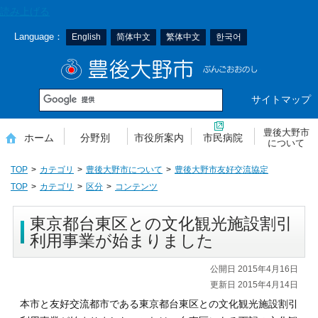
本
読み上げる
文
Language：
English
简体中文
繁体中文
한국어
へ
移
豊後大野市
動
サイトマップ
豊後大野市
ホーム
分野別
市役所案内
市民病院
について
TOP
カテゴリ
豊後大野市について
豊後大野市友好交流協定
TOP
カテゴリ
区分
コンテンツ
東京都台東区との文化観光施設割引
利用事業が始まりました
公開日 2015年4月16日
更新日 2015年4月14日
本市と友好交流都市である東京都台東区との文化観光施設割引