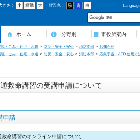
大きさ：
背景色：
読み上げる
小
標準
大
黒
青
白
Languag
市
ホーム
分野別
市役所案内
環境・ごみ・住宅・水道
防災・安全・安心
消防本部
お知らせ
住民登録・戸籍・印鑑・マイナンバー
税・年金・国民健康保険・後期高齢者医療
教育・文化・スポーツ・人権・男女共同参画
健康・医療・介護・福祉・食育
消防・防災・安全・環境・ごみ・住宅・水道
商工・労働・消費者行政
入札・契約・工事・委託
農業・林業・農業委員会事務局
道路・都市計画・地籍・交通
議会・選管・監査
まちづくり・財政・管財・各種計画・人事・各支所・その他
本庁舎案内図
庁舎案内
行政組織
人口・世帯数・高齢者人口
豊後大野市の概要
豊後大野市の歴史
合併経過
市章・市民憲章・市花・市木等
豊後大野市友好交流協定
豊後大野市のすがた
豊後大野市の観光
豊後大野市の各種計画
ようこそ市長室へ
名誉市民
豊後大野市ふるさと大使
環境・ごみ・住宅・水道
防災・安全・安心
消防本部
応急手当・AED 使用方
普通救命講習の受講申請について
講申請
通救命講習のオンライン申請について