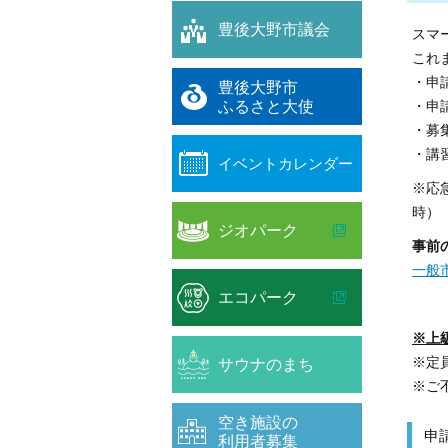
豊後大野市議会
スマ
これ
・申
豊後大野市
ふるさと大使
・申
・募
・講
イベントカレンダー
※応
時）
ジオパーク
事前
一般
エコパーク
※上
サウナのまち
※定
※ご不
空き施設の
申
利用者募集