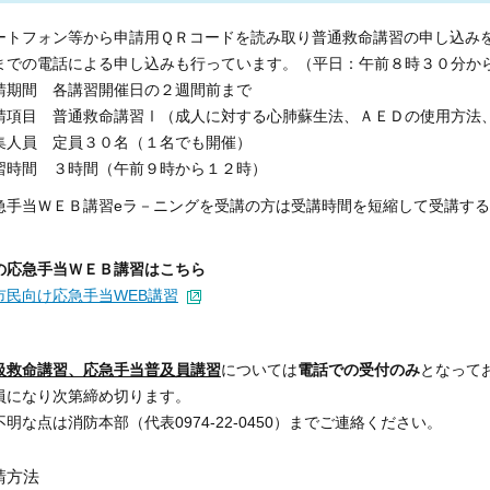
ートフォン等から申請用ＱＲコードを読み取り普通救命講習の申し込み
までの電話による申し込みも行っています。（平日：午前８時３０分か
請期間 各講習開催日の２週間前まで
請項目 普通救命講習Ⅰ（成人に対する心肺蘇生法、ＡＥＤの使用方法
集人員 定員３０名（１名でも開催）
習時間 ３時間（午前９時から１２時）
急手当ＷＥＢ講習eラ－ニングを受講の方は受講時間を短縮して受講す
の応急手当ＷＥＢ講習はこちら
市民向け応急手当WEB講習
級救命講習、応急手当普及員講習
については
電話での受付のみ
となって
員になり次第締め切ります。
明な点は消防本部（代表0974-22-0450）までご連絡ください。
請方法