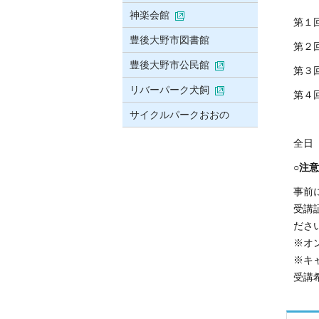
神楽会館
第１
豊後大野市図書館
第２
豊後大野市公民館
第３
リバーパーク犬飼
第４
サイクルパークおおの
全日
○注
事前
受講
ださ
※オ
※キ
受講