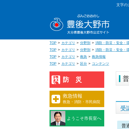
本
文字の
文
豊後大野
へ
移
動
TOP
カテゴリ
分野別
消防・防災・安全・
TOP
カテゴリ
分野別
消防・防災・安全・
TOP
カテゴリ
救急
救急情報
TOP
カテゴリ
区分
コンテンツ
防災
救急情報
救急・消防・市民病院
受
ようこそ市長室へ
普