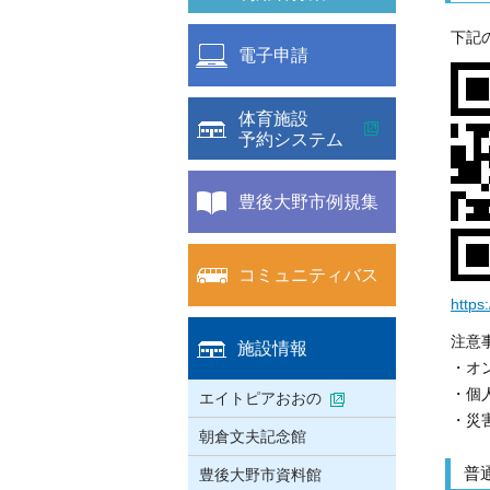
下記
電子申請
体育施設
予約システム
豊後大野市例規集
コミュニティバス
https
注意
施設情報
・オ
・個
エイトピアおおの
・災
朝倉文夫記念館
普
豊後大野市資料館