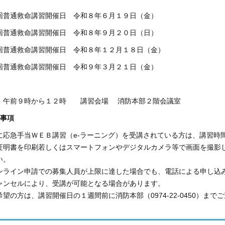
回普通救命講習開催日 令和８年６月１９日（金）
回普通救命講習開催日 令和８年９月２０日（日）
回普通救命講習開催日 令和８年１２月１８日（金）
回普通救命講習開催日 令和９年３月２１日（金）
 午前９時から１２時 講習会場 消防本部２階会議室
意事項
に応急手当ＷＥＢ講習（e-ラーニング）を受講されている方は、講習時
証明書を印刷若しくはスマートフォンやデジタルカメラ等で画面を撮影
い。
ンライン申請での募集人員が上限に達した場合でも、電話による申し込
ャンセルにより、受講が可能となる場合があります。
希望の方は、講習開催日の１週間前に消防本部（0974-22-0450）まで