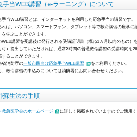
急手当WEB講習（e-ラーニング）について
急手当WEB講習とは、インターネットを利用した応急手当の講習です。
あれば、パソコン、スマートフォン、タブレット等で救命講習の座学に
）を学ぶことができます。
WEB講習を受講後に発行される受講証明書（概ね1カ月以内のもの）
も可）提出していただければ、通常3時間の普通救命講習の受講時間を2
縮することができます。
省消防庁の
一般市民向け応急手当WEB講習
をご利用ください。
、救命講習の申込みについては消防署にお問い合わせください。
肺蘇生法の手順
本救急医学会のホームページ
に詳しく掲載されていますのでご活用く