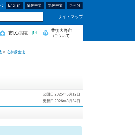
e：
English
简体中文
繁体中文
한국어
サイトマップ
豊後大野市
市民病院
について
法
心肺蘇生法
公開日 2025年5月12日
更新日 2026年3月24日