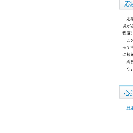
応
応
境が
程度
この
モで
に短
総務
なお
心
日