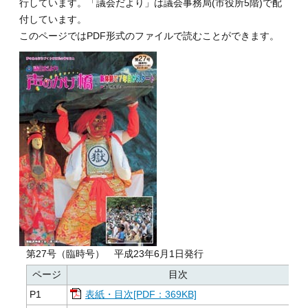
行しています。「議会だより」は議会事務局(市役所5階)で配
付しています。
このページではPDF形式のファイルで読むことができます。
第27号（臨時号） 平成23年6月1日発行
ページ
目次
P1
表紙・目次[PDF：369KB]