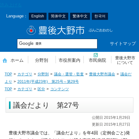
本
読み上げる
文
Language：
English
简体中文
繁体中文
한국어
へ
移
豊後大野市
動
サイトマップ
豊後大野市
ホーム
分野別
市役所案内
市民病院
について
TOP
カテゴリ
分野別
議会・選管・監査
豊後大野市議会
議会だ
より
2011年(平成23年) 第25号～第29号
TOP
カテゴリ
区分
コンテンツ
議会だより 第27号
公開日 2015年1月29日
更新日 2015年1月27日
豊後大野市議会では、「議会だより」を年4回（定例会ごと)発