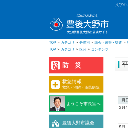
本
文字の
文
豊後大野
へ
移
動
TOP
カテゴリ
分野別
議会・選管・監査
TOP
カテゴリ
区分
コンテンツ
平
防災
救急情報
救急・消防・市民病院
月
ようこそ市長室へ
3月
豊後大野市議会
5日