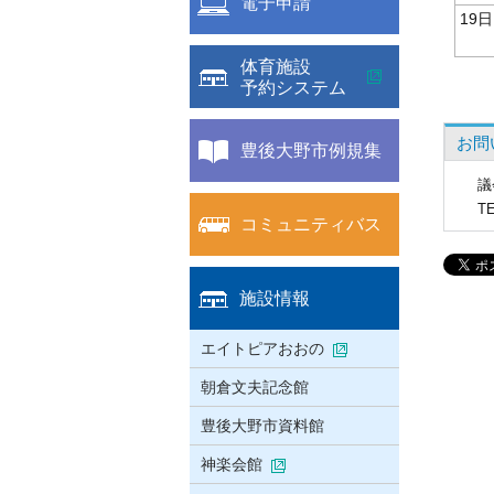
電子申請
19日
体育施設
予約システム
お問
豊後大野市例規集
議
T
コミュニティバス
施設情報
エイトピアおおの
朝倉文夫記念館
豊後大野市資料館
神楽会館