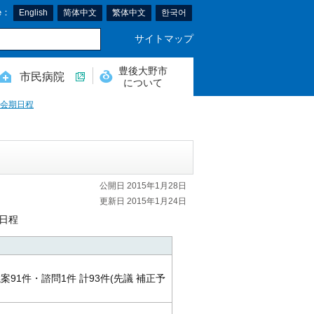
e：
English
简体中文
繁体中文
한국어
サイトマップ
豊後大野市
市民病院
について
会期日程
公開日 2015年1月28日
更新日 2015年1月24日
日程
1件・諮問1件 計93件(先議 補正予