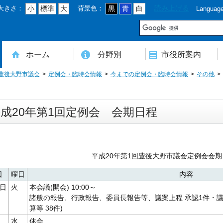
大きさ：
背景色：
読み上げる
小
標準
大
黒
青
白
Languag
市
ホーム
分野別
市役所案内
豊後大野市議会
定例会・臨時会情報
今までの定例会・臨時会情報
その他
住民登録・戸籍・印鑑・マイナンバー
税・年金・国民健康保険・後期高齢者医療
教育・文化・スポーツ・人権・男女共同参画
健康・医療・介護・福祉・食育
消防・防災・安全・環境・ごみ・住宅・水道
商工・労働・消費者行政
入札・契約・工事・委託
農業・林業・農業委員会事務局
道路・都市計画・地籍・交通
議会・選管・監査
まちづくり・財政・管財・各種計画・人事・各支所・その他
本庁舎案内図
庁舎案内
行政組織
人口・世帯数・高齢者人口
豊後大野市の概要
豊後大野市の歴史
合併経過
市章・市民憲章・市花・市木等
豊後大野市友好交流協定
豊後大野市のすがた
豊後大野市の観光
豊後大野市の各種計画
ようこそ市長室へ
名誉市民
豊後大野市ふるさと大使
成20年第1回定例会 会期日程
平成20年第1回豊後大野市議会定例会会期
日
曜日
内容
4日
火
本会議(開会) 10:00～
諸般の報告、行政報告、委員長報告等、議案上程 承認1件・議案9
算等 38件)
水
休会