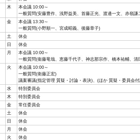
木
本会議 10:00～
一般質問(安藤豊作、浅野益美、首藤正光、渡邊一文、赤嶺謙二
金
本会議 13:30～
一般質問(小野順一、宮成昭義、後藤章子)
土
休会
日
休会
月
本会議 10:00～
一般質問(衞藤竜哉、恵藤千代子、神志那宗作、橋本祐輔、清
火
本会議 10:00～
一般質問(衛藤正宏)
議案審議(指定管理 質疑・討論・表決)、(ほか 質疑・委員会付
水
特別委員会
木
特別委員会
金
常任委員会
土
休会
日
休会
月
休会
火
休会