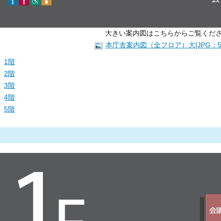
大きい案内図はこちらからご覧くだ
本庁舎案内図（全フロア）大[JPG：59
1階
2階
3階
4階
5階