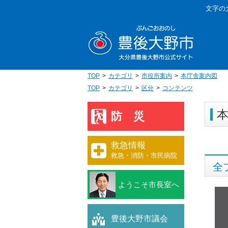
本
文字の
文
豊後大野
へ
移
動
TOP
カテゴリ
市役所案内
本庁舎案内図
TOP
カテゴリ
区分
コンテンツ
防災
救急情報
救急・消防・市民病院
全
ようこそ市長室へ
豊後大野市議会