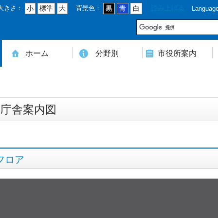
大きさ：
背景色：
読み上げる
小
標準
大
黒
青
白
Languag
市
ホーム
分野別
市役所案内
住民登録・戸籍・印鑑・マイナンバー
税・年金・国民健康保険・後期高齢者医療
教育・文化・スポーツ・人権・男女共同参画
健康・医療・介護・福祉・食育
消防・防災・安全・環境・ごみ・住宅・水道
商工・労働・消費者行政
入札・契約・工事・委託
農業・林業・農業委員会事務局
道路・都市計画・地籍・交通
議会・選管・監査
まちづくり・財政・管財・各種計画・人事・各支所・その他
本庁舎案内図
庁舎案内
行政組織
人口・世帯数・高齢者人口
豊後大野市の概要
豊後大野市の歴史
合併経過
市章・市民憲章・市花・市木等
豊後大野市友好交流協定
豊後大野市のすがた
豊後大野市の観光
豊後大野市の各種計画
ようこそ市長室へ
名誉市民
豊後大野市ふるさと大使
本庁舎案内図
フロア