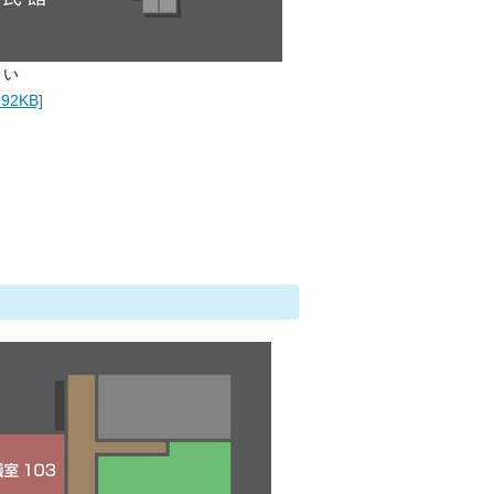
さい
2KB]