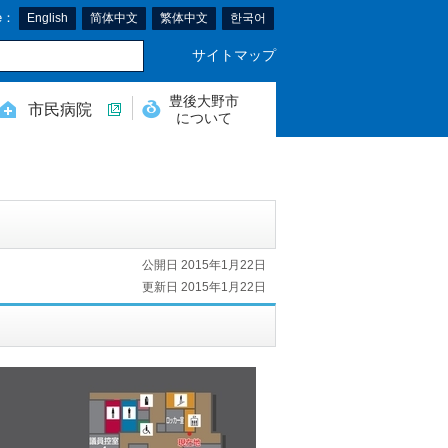
e：
English
简体中文
繁体中文
한국어
サイトマップ
豊後大野市
市民病院
について
公開日 2015年1月22日
更新日 2015年1月22日