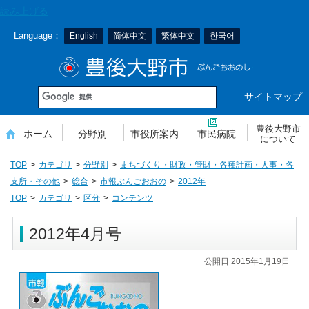
本
読み上げる
文
Language：
English
简体中文
繁体中文
한국어
へ
移
豊後大野市
動
サイトマップ
豊後大野市
ホーム
分野別
市役所案内
市民病院
について
TOP
カテゴリ
分野別
まちづくり・財政・管財・各種計画・人事・各
支所・その他
総合
市報ぶんごおおの
2012年
TOP
カテゴリ
区分
コンテンツ
2012年4月号
公開日 2015年1月19日