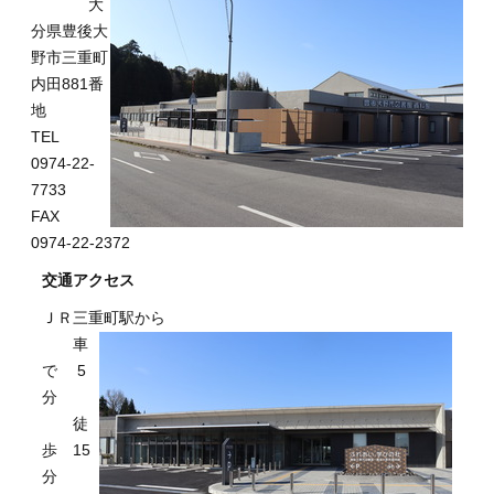
大
分県豊後大
野市三重町
内田881番
地
TEL
0974-22-
7733
FAX
0974-22-2372
交通アクセス
ＪＲ三重町駅から
車
で 5
分
徒
歩 15
分