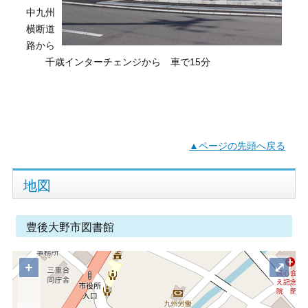
中九州
横断道
路から
千歳インターチェンジから 車で15分
▲ページの先頭へ戻る
地図
豊後大野市図書館
+
⤢