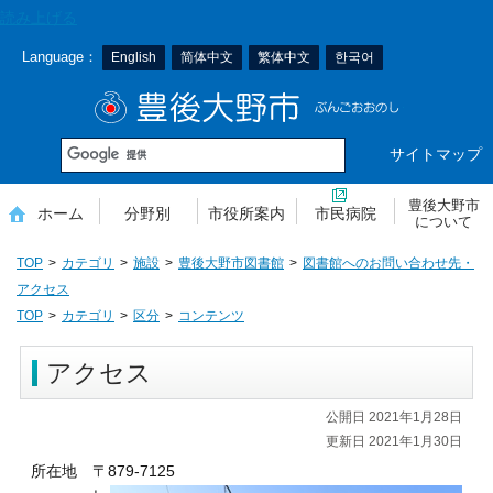
本
読み上げる
文
Language：
English
简体中文
繁体中文
한국어
へ
移
豊後大野市
動
サイトマップ
豊後大野市
ホーム
分野別
市役所案内
市民病院
について
TOP
カテゴリ
施設
豊後大野市図書館
図書館へのお問い合わせ先・
アクセス
TOP
カテゴリ
区分
コンテンツ
アクセス
公開日 2021年1月28日
更新日 2021年1月30日
所在地 〒879-7125