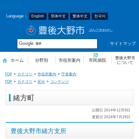
本
読み上げる
文
Language：
English
简体中文
繁体中文
한국어
へ
移
豊後大野市
動
サイトマップ
豊後大野市
ホーム
分野別
市役所案内
市民病院
について
TOP
カテゴリ
市役所案内
庁舎案内
TOP
カテゴリ
区分
コンテンツ
緒方町
公開日 2014年12月9日
更新日 2024年7月29日
豊後大野市緒方支所