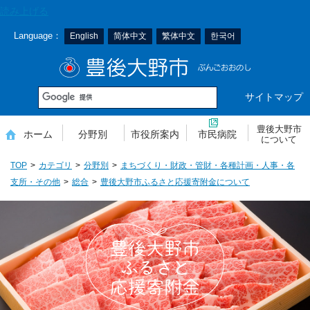
本
読み上げる
文
Language：
English
简体中文
繁体中文
한국어
へ
移
豊後大野市
動
サイトマップ
豊後大野市
ホーム
分野別
市役所案内
市民病院
について
TOP
カテゴリ
分野別
まちづくり・財政・管財・各種計画・人事・各
支所・その他
総合
豊後大野市ふるさと応援寄附金について