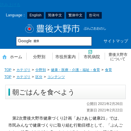
本
読み上げる
文
Language：
English
简体中文
繁体中文
한국어
へ
移
豊後大野市
動
サイトマップ
豊後大野市
ホーム
分野別
市役所案内
市民病院
について
TOP
カテゴリ
分野別
健康・医療・介護・福祉・食育
食育
TOP
カテゴリ
区分
コンテンツ
朝ごはんを食べよう
公開日 2021年2月26日
更新日 2021年2月22日
第2次豊後大野市健康づくり計画「あけあじ健康21」では、
市民みんなで健康づくりに取り組む行動目標として、「ぶんご