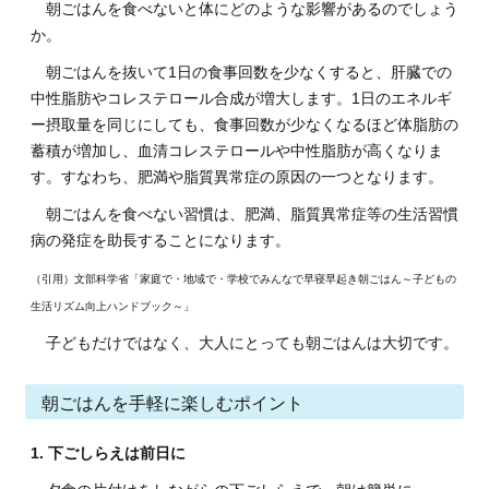
朝ごはんを食べないと体にどのような影響があるのでしょう
か。
朝ごはんを抜いて1日の食事回数を少なくすると、肝臓での
中性脂肪やコレステロール合成が増大します。1日のエネルギ
ー摂取量を同じにしても、食事回数が少なくなるほど体脂肪の
蓄積が増加し、血清コレステロールや中性脂肪が高くなりま
す。すなわち、肥満や脂質異常症の原因の一つとなります。
朝ごはんを食べない習慣は、肥満、脂質異常症等の生活習慣
病の発症を助長することになります。
（引用）文部科学省「家庭で・地域で・学校でみんなで早寝早起き朝ごはん～子どもの
生活リズム向上ハンドブック～」
子どもだけではなく、大人にとっても朝ごはんは大切です。
朝ごはんを手軽に楽しむポイント
1. 下ごしらえは前日に