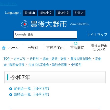
本
読み上げる
文
Language：
English
简体中文
繁体中文
한국어
へ
移
豊後大野市
動
サイトマップ
豊後大野市
ホーム
分野別
市役所案内
市民病院
について
TOP
カテゴリ
分野別
議会・選管・監査
豊後大野市議会
定例
会・臨時会情報
今までの定例会・臨時会情報
令和7年
令和7年
定例会一覧 (令和7年)
臨時会一覧 (令和7年)